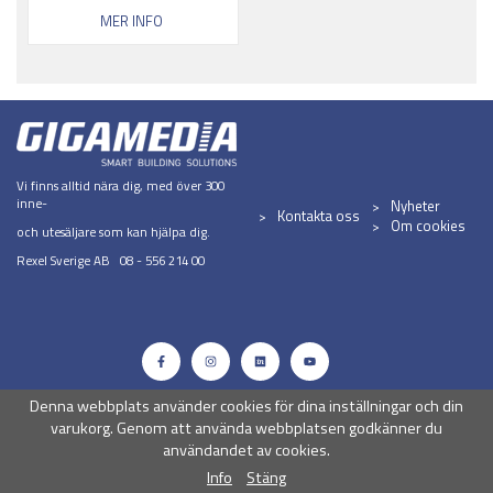
MER INFO
Vi finns alltid nära dig, med över 300
inne-
Nyheter
Kontakta oss
Om cookies
och utesäljare som kan hjälpa dig.
Rexel Sverige AB 08 - 556 214 00
Denna webbplats använder cookies för dina inställningar och din
varukorg. Genom att använda webbplatsen godkänner du
användandet av cookies.
Info
Stäng
Drift & produktion:
Wikinggruppen