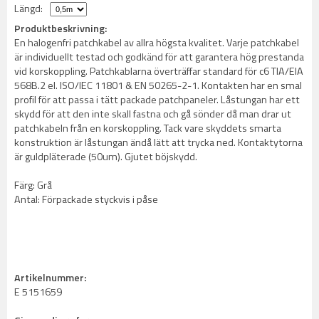
Längd:
Produktbeskrivning:
En halogenfri patchkabel av allra högsta kvalitet. Varje patchkabel
är individuellt testad och godkänd för att garantera hög prestanda
vid korskoppling. Patchkablarna överträffar standard för c6 TIA/EIA
568B.2 el. ISO/IEC 11801 & EN 50265-2-1. Kontakten har en smal
profil för att passa i tätt packade patchpaneler. Låstungan har ett
skydd för att den inte skall fastna och gå sönder då man drar ut
patchkabeln från en korskoppling. Tack vare skyddets smarta
konstruktion är låstungan ändå lätt att trycka ned. Kontaktytorna
är guldpläterade (50um). Gjutet böjskydd.
Färg: Grå
Antal: Förpackade styckvis i påse
Artikelnummer:
E 5151659