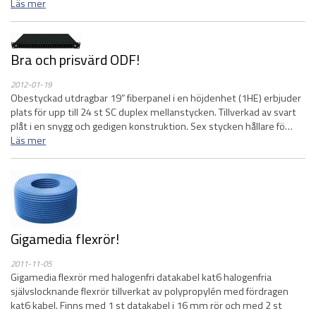
Läs mer
Bra och prisvärd ODF!
2012-01-19
Obestyckad utdragbar 19” fiberpanel i en höjdenhet (1HE) erbjuder
plats för upp till 24 st SC duplex mellanstycken. Tillverkad av svart
plåt i en snygg och gedigen konstruktion. Sex stycken hållare fö…
Läs mer
Gigamedia flexrör!
2011-11-05
Gigamedia flexrör med halogenfri datakabel kat6 halogenfria
självslocknande flexrör tillverkat av polypropylén med fördragen
kat6 kabel. Finns med 1 st datakabel i 16 mm rör och med 2 st