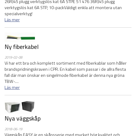
26RJ45 plugg verktygslös kat 6A STPE 51 476 36RJ45 plugg
verktygslös kat 6A STP, 10-packVäldigt enkla att montera utan
specialverktyg!
Läs mer
Ny fiberkabel
2019-02-08
Vi har ett bra och komplett sortiment med fiberkablar som håller
brandspridningskraven i CPR. En kabel som passar i de allra flesta
fall där man önskar en singelmode fiberkabel är denna nya gröna
TBW-…
Läs mer
Nya väggskåp
2018-06-19
Väggskåp EASY är en skåpsserie med mycket hög kvalitet och