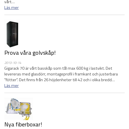
vårt…
Läs mer
Prova våra golvskåp!
2013-10-14
Gigarack 70 är vårt basskåp som tål max 600 kg i lastvikt. Det
levereras med glasdörr, montageprofil i framkant och justerbara
"fötter". Det finns från 26 höjdenheter till 42 och i olika bredd…
Läs mer
Nya fiberboxar!