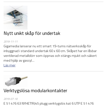
Nytt unikt skåp för undertak
2019-11-11
Gigamedia lanserar nu ett smart 19-tums nätverksskåp för
inbyggnad i standard undertak 60 x 60 cm. Skåpet har en låsbar
ventilerad metalldörr som öppnas och stängs mjukt och säkert
med hjälp av gascyl…
Läs mer
Verktygslösa modularkontakter
2019-07-10
E 51 476 63 NYHET!RJ45 plugg verktygslös kat 6 UTP E 51 476