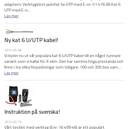
adaptern: Verktygslöst jack:Kat 5e UTP med E-nr: 51 476 06 Kat 6
UTP med E-n…
Läs mer
Ny kat 6 U/UTP kabel!
2012-05-08
Vi byter nu ut vår populära kat 6 U/UTP kabel till en något tunnare
variant som vi kallar för X-slim. Den har samma höga prestanda och
finns i tre olika förpackningar som tidigare: 100 och 305 box sam…
Läs mer
Instruktion på svenska!
2012-03-19
Vårt testkit med verktyg (Enr: 16 499 46) är ett populärt