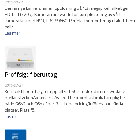
2015-09-01
Denna nya kamera har en upplösning på 1,3 megapixel, vilket ger
HD-bild (720p). Kameran är avsedd för komplettering av vårt IP-
kamera kit med NVR, E 6389660. Perfekt för montering i taket t ex i
halle…
Läs mer
Proffsigt fiberuttag
2015-02-27
Kompakt fiberuttag för upp till 4st SC simplex dammskyddade
mellanstycken/adapters. Avsedd för inomhusbruk. Lämplig för
både G652 och G657 fiber. 3 st blindlock ingår för ev oanvända
platser. Plats fö…
Läs mer