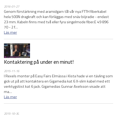
2016-01-27
Genom förstärkning med aramidgarn tål vår nya FTTH fiberkabel
hela 500N dragkraft och kan förläggas med snäv böjradie - endast
23 mm. Kabeln finns med två eller fyra singelmode fiber.E 49 896
70 - 2 f…
Läs mer
Kontaktering på under en minut!
2015-11-16
I Rexels monter på Easy Fairs Elmässa i Kista hade vi en tävling som
gick ut på att kontaktera en Gigamedia kat 6 X-slim kabel med ett
verktygslöst kat 6 jack. Gigamedias Gunnar Axelsson visade att
ma…
Läs mer
2015-10-30