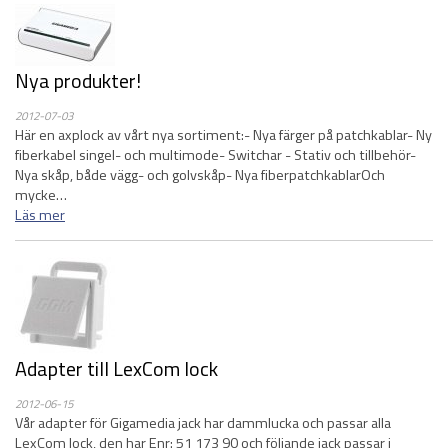
Nya produkter!
2012-07-03
Här en axplock av vårt nya sortiment:- Nya färger på patchkablar- Ny
fiberkabel singel- och multimode- Switchar - Stativ och tillbehör-
Nya skåp, både vägg- och golvskåp- Nya fiberpatchkablarOch
mycke…
Läs mer
Adapter till LexCom lock
2012-06-15
Vår adapter för Gigamedia jack har dammlucka och passar alla
LexCom lock, den har Enr: 51 173 90 och följande jack passar i