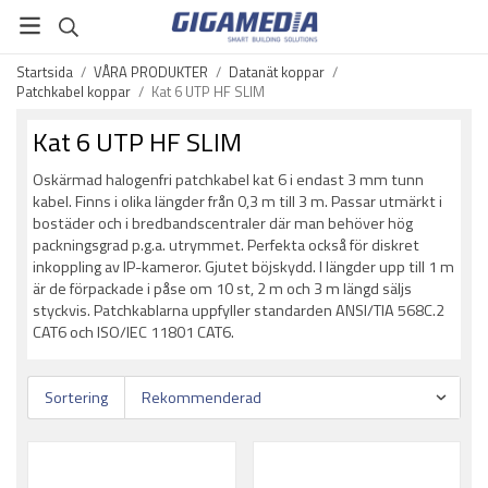
Startsida
/
VÅRA PRODUKTER
/
Datanät koppar
/
Patchkabel koppar
/
Kat 6 UTP HF SLIM
Kat 6 UTP HF SLIM
Oskärmad halogenfri patchkabel kat 6 i endast 3 mm tunn
kabel. Finns i olika längder från 0,3 m till 3 m. Passar utmärkt i
bostäder och i bredbandscentraler där man behöver hög
packningsgrad p.g.a. utrymmet. Perfekta också för diskret
inkoppling av IP-kameror. Gjutet böjskydd. I längder upp till 1 m
är de förpackade i påse om 10 st, 2 m och 3 m längd säljs
styckvis. Patchkablarna uppfyller standarden ANSI/TIA 568C.2
CAT6 och ISO/IEC 11801 CAT6.
Sortering