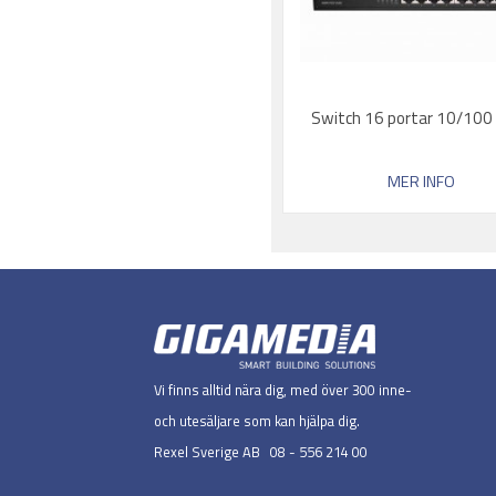
Switch 16 portar 10/100
MER INFO
Vi finns alltid nära dig, med över 300 inne-
och utesäljare som kan hjälpa dig.
Rexel Sverige AB 08 - 556 214 00