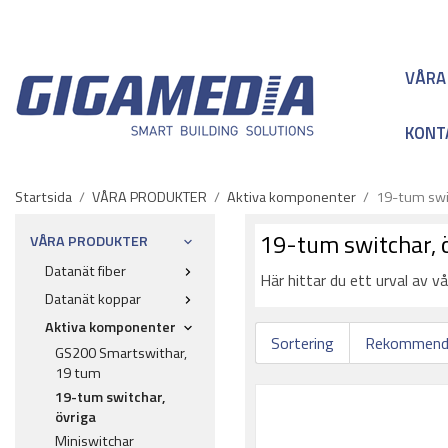
VÅRA
KONT
Startsida
/
VÅRA PRODUKTER
/
Aktiva komponenter
/
19-tum swit
19-tum switchar, 
VÅRA PRODUKTER
Datanät fiber
Här hittar du ett urval av 
Datanät koppar
Aktiva komponenter
Sortering
GS200 Smartswithar,
19 tum
19-tum switchar,
övriga
Miniswitchar