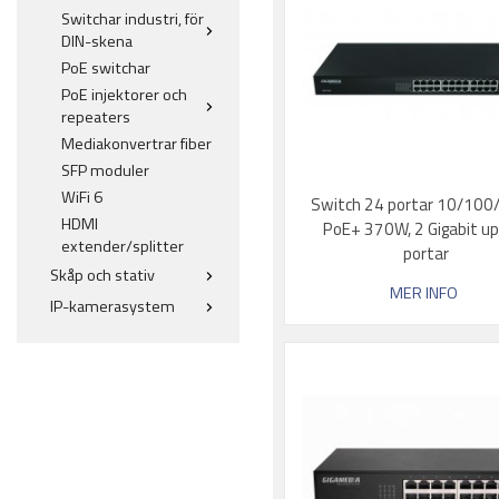
Switchar industri, för
DIN-skena
PoE switchar
PoE injektorer och
repeaters
Mediakonvertrar fiber
SFP moduler
WiFi 6
Switch 24 portar 10/10
HDMI
PoE+ 370W, 2 Gigabit up
extender/splitter
portar
Skåp och stativ
MER INFO
IP-kamerasystem