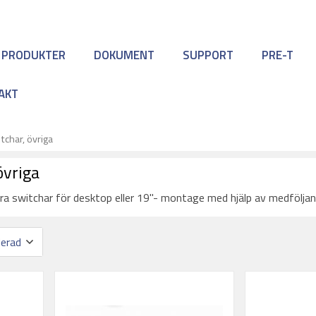
 PRODUKTER
DOKUMENT
SUPPORT
PRE-T
AKT
char, övriga
övriga
våra switchar för desktop eller 19"- montage med hjälp av medfölja