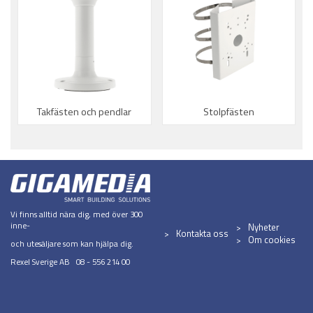
Takfästen och pendlar
Stolpfästen
Vi finns alltid nära dig, med över 300
inne-
Nyheter
Kontakta oss
Om cookies
och utesäljare som kan hjälpa dig.
Rexel Sverige AB 08 - 556 214 00