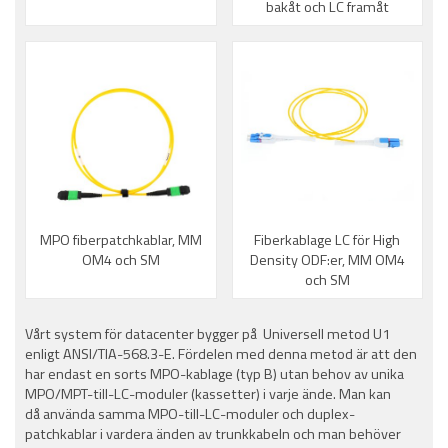
bakåt och LC framåt
MPO fiberpatchkablar, MM
Fiberkablage LC för High
OM4 och SM
Density ODF:er, MM OM4
och SM
Vårt system för datacenter bygger på Universell metod U1
enligt ANSI/TIA-568.3-E. Fördelen med denna metod är att den
har endast en sorts MPO-kablage (typ B) utan behov av unika
MPO/MPT-till-LC-moduler (kassetter) i varje ände. Man kan
då använda samma MPO-till-LC-moduler och duplex-
patchkablar i vardera änden av trunkkabeln och man behöver