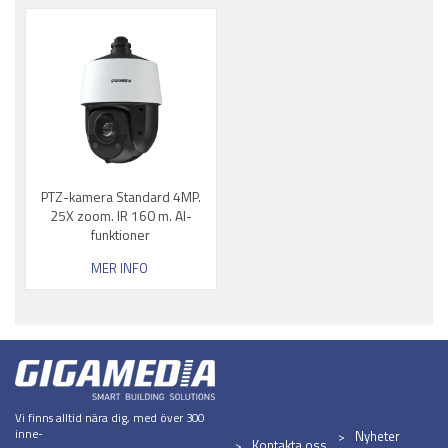
PTZ-kamera Standard 4MP.
25X zoom. IR 160 m. AI-
funktioner
MER INFO
Vi finns alltid nära dig, med över 300
inne-
Nyheter
Kontakta oss