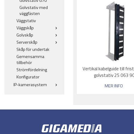
Golvstativ G70
Golvstativ med
väggfästen
Väggstativ
Väggskåp
Golvskåp
Serverskåp
Skåp för undertak
Gemensamma
tillbehör
Vertikal kabelguide till fri
Strömfördelning
golvstativ 25 063 9
Konfigurator
IP-kamerasystem
MER INFO