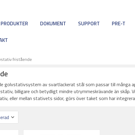
 PRODUKTER
DOKUMENT
SUPPORT
PRE-T
AKT
vstativ fristående
nde
e golvstativsystem av svartlackerat stål som passar till många appl
gstativ, billigare och betydligt mindre utrymmeskrävande än skåp. Vi
ativ, eller mellan stativets sidor, görs över taket som har integrer