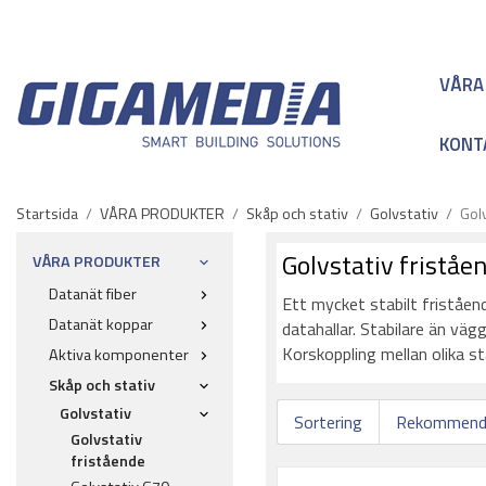
VÅRA
KONT
Startsida
/
VÅRA PRODUKTER
/
Skåp och stativ
/
Golvstativ
/
Gol
Golvstativ friståe
VÅRA PRODUKTER
Datanät fiber
Ett mycket stabilt friståend
Datanät koppar
datahallar. Stabilare än väg
Korskoppling mellan olika st
Aktiva komponenter
Skåp och stativ
Golvstativ
Sortering
Golvstativ
fristående