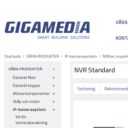
VÅRA
KONT
Startsida
/
VÅRA PRODUKTER
/
IP-kamerasystem
/
NVR:er, inspe
NVR Standard
VÅRA PRODUKTER
Datanät fiber
Datanät koppar
Sortering
Aktiva komponenter
Skåp och stativ
IP-kamerasystem
Kit för
kamerabevakning