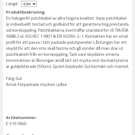
Längd:
Produktbeskrivning:
En halogenfri patchkabel av allra högsta kvalitet. Varje patchkabel
är individuellt testad och godkänd för att garantera hög prestanda
vid korskoppling. Patchkablarna överträffar standard för c6 TIA/EIA
568B.2 el. ISO/IEC 11801 & EN 50265-2-1. Kontakten har en smal
profil för att passa i tätt packade patchpaneler. Låstungan har ett
skydd för att den inte skall fastna och gå sönder då man drar ut
patchkabeln från en korskoppling. Tack vare skyddets smarta
konstruktion är låstungan ändå lätt att trycka ned. Kontaktytorna
är guldpläterade (50um). Gjutet böjskydd. Gul kontakt och mantel.
Färg: Gul
Antal: Förpackade styckvis i påse
Artikelnummer:
E 5151660