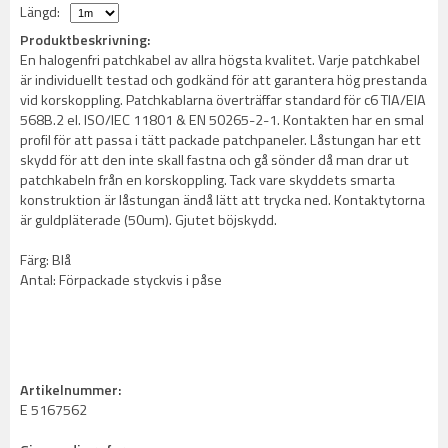
Längd:
Produktbeskrivning:
En halogenfri patchkabel av allra högsta kvalitet. Varje patchkabel
är individuellt testad och godkänd för att garantera hög prestanda
vid korskoppling. Patchkablarna överträffar standard för c6 TIA/EIA
568B.2 el. ISO/IEC 11801 & EN 50265-2-1. Kontakten har en smal
profil för att passa i tätt packade patchpaneler. Låstungan har ett
skydd för att den inte skall fastna och gå sönder då man drar ut
patchkabeln från en korskoppling. Tack vare skyddets smarta
konstruktion är låstungan ändå lätt att trycka ned. Kontaktytorna
är guldpläterade (50um). Gjutet böjskydd.
Färg: Blå
Antal: Förpackade styckvis i påse
Artikelnummer:
E 5167562