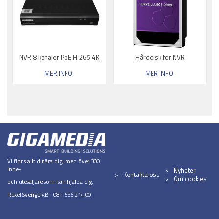
NVR 8 kanaler PoE H.265 4K
Hårddisk för NVR
MER INFO
MER INFO
Vi finns alltid nära dig, med över 300
inne-
Nyheter
Kontakta oss
Om cookies
och utesäljare som kan hjälpa dig.
Rexel Sverige AB 08 - 556 214 00