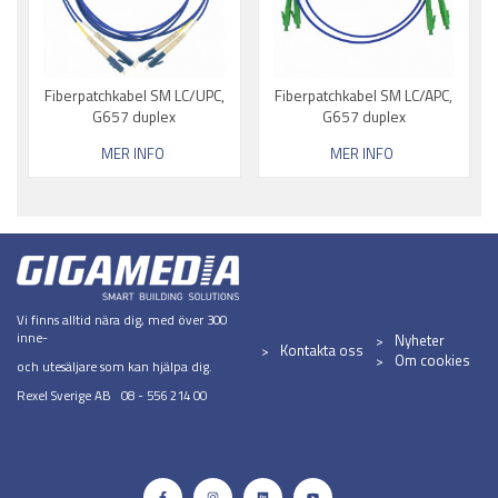
Fiberpatchkabel SM LC/UPC,
Fiberpatchkabel SM LC/APC,
G657 duplex
G657 duplex
MER INFO
MER INFO
Vi finns alltid nära dig, med över 300
inne-
Nyheter
Kontakta oss
Om cookies
och utesäljare som kan hjälpa dig.
Rexel Sverige AB 08 - 556 214 00