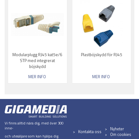
Modularplugg RJ45 kat5e/6
Plastböjskydd för RJ45
STP med integrerat
böjskydd
MER INFO
MER INFO
Vi finns alltid nära dig, med över 300
inne-
Nyheter
Kontakta oss
Om cookies
och utesäljare som kan hjälpa dig.