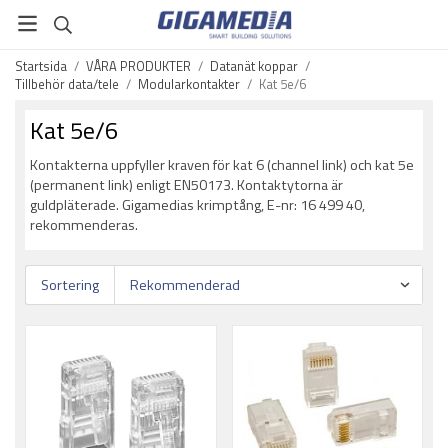
Startsida
/
VÅRA PRODUKTER
/
Datanät koppar
/
Tillbehör data/tele
/
Modularkontakter
/
Kat 5e/6
Kat 5e/6
Kontakterna uppfyller kraven för kat 6 (channel link) och kat 5e
(permanent link) enligt EN50173. Kontaktytorna är
guldpläterade. Gigamedias krimptång, E-nr: 16 499 40,
rekommenderas.
Sortering