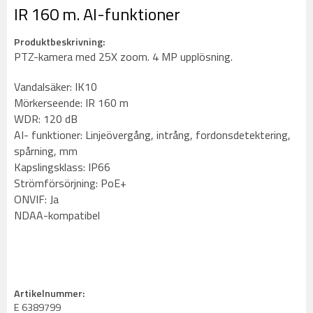
IR 160 m. AI-funktioner
Produktbeskrivning:
PTZ-kamera med 25X zoom. 4 MP upplösning.
Vandalsäker: IK10
Mörkerseende: IR 160 m
WDR: 120 dB
AI- funktioner: Linjeövergång, intrång, fordonsdetektering,
spårning, mm
Kapslingsklass: IP66
Strömförsörjning: PoE+
ONVIF: Ja
NDAA-kompatibel
Artikelnummer:
E 6389799