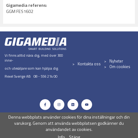
Gigamedia referens:
GGM FES1602
Vi finns alltid nära dig, med över 300
inne-
Nyheter
Kontakta oss
Om cookies
och utesäljare som kan hjälpa dig.
Rexel Sverige AB 08 - 556 214 00
Denna webbplats använder cookies för dina inställningar och din
varukorg. Genom att använda webbplatsen godkänner du
användandet av cookies.
Info
Stäng
Drift & produktion:
Wikinggruppen