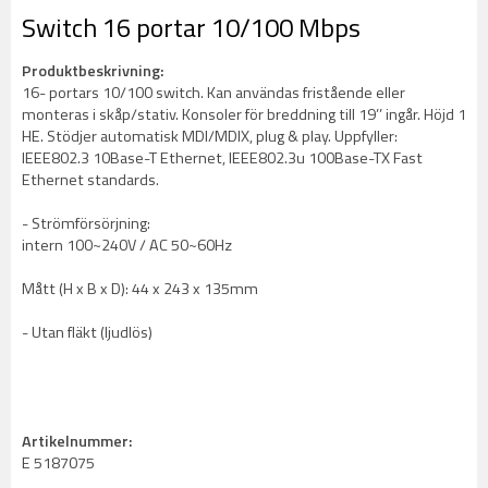
Switch 16 portar 10/100 Mbps
Produktbeskrivning:
16- portars 10/100 switch. Kan användas fristående eller
monteras i skåp/stativ. Konsoler för breddning till 19’’ ingår. Höjd 1
HE. Stödjer automatisk MDI/MDIX, plug & play. Uppfyller:
IEEE802.3 10Base-T Ethernet, IEEE802.3u 100Base-TX Fast
Ethernet standards.
- Strömförsörjning:
intern 100~240V / AC 50~60Hz
Mått (H x B x D): 44 x 243 x 135mm
- Utan fläkt (ljudlös)
Artikelnummer:
E 5187075