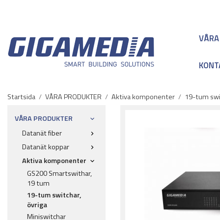
VÅRA
KONT
Startsida
/
VÅRA PRODUKTER
/
Aktiva komponenter
/
19-tum swit
VÅRA PRODUKTER
Datanät fiber
Datanät koppar
Aktiva komponenter
GS200 Smartswithar,
19 tum
19-tum switchar,
övriga
Miniswitchar