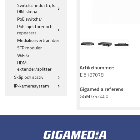
Switchar industri, för
DIN-skena
PoE switchar
PoE injektorer och
repeaters
Mediakonvertrar fiber
SFP moduler
WiFi 6
HDMI
Artikelnummer:
extender/splitter
E 5187078
Skåp och stativ
IP-kamerasystem
Gigamedia referens:
GGM GS2400