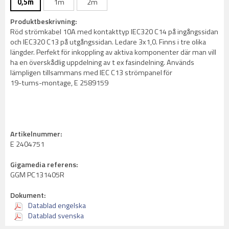
0,5m
1m
2m
Produktbeskrivning:
Röd strömkabel 10A med kontakttyp IEC320 C14 på ingångssidan
och IEC320 C13 på utgångssidan. Ledare 3x1,0. Finns i tre olika
längder. Perfekt för inkoppling av aktiva komponenter där man vill
ha en överskådlig uppdelning av t ex fasindelning. Används
lämpligen tillsammans med IEC C13 strömpanel för
19-tums-montage, E 2589159
Artikelnummer:
E 2404751
Gigamedia referens:
GGM PC131405R
Dokument:
Datablad engelska
Datablad svenska