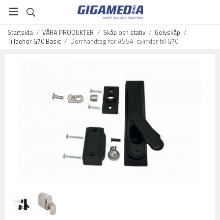
Startsida
/
VÅRA PRODUKTER
/
Skåp och stativ
/
Golvskåp
/
Tillbehör G70 Basic
/
Dörrhandtag för ASSA-cylinder till G70