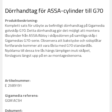
Dörrhandtag för ASSA-cylinder till G70
Produktbeskrivning:
Komplett sats för utbyte av befintligt dörrhandtag på Gigamedia
golvskåp G70. Detta dörrhandtag gör det möjligt att montera
låscylinder från ASSA/Abloy i skåpsdörren på samtliga skåp i
Gigamedias G70-serie. Observera att bakstycke och sidoplåtar
fortfarande kommer att vara låsta med G70 standardlås.
Nycklarna till dessa tre lås hängs lämpligen inuti skåpet,
förslagsvis längst upp på en av montageskenorna.
Artikelnummer:
E 2589191
Gigamedia referens:
GGM ACSH
Dokument: