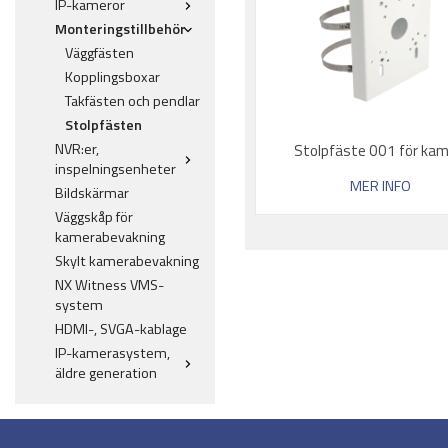
IP-kameror
Monteringstillbehör
Väggfästen
Kopplingsboxar
Takfästen och pendlar
Stolpfästen
NVR:er,
Stolpfäste 001 för ka
inspelningsenheter
MER INFO
Bildskärmar
Väggskåp för
kamerabevakning
Skylt kamerabevakning
NX Witness VMS-
system
HDMI-, SVGA-kablage
IP-kamerasystem,
äldre generation