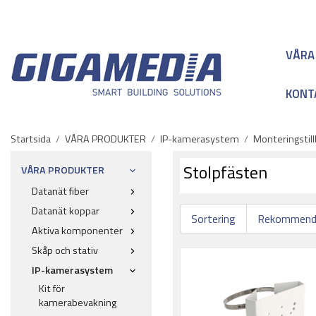
VÅRA
KONT
Startsida
/
VÅRA PRODUKTER
/
IP-kamerasystem
/
Monteringstil
Stolpfästen
VÅRA PRODUKTER
Datanät fiber
Datanät koppar
Sortering
Aktiva komponenter
Skåp och stativ
IP-kamerasystem
Kit för
kamerabevakning