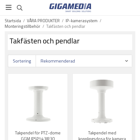
Startsida
/
VÅRA PRODUKTER
/
IP-kamerasystem
/
Monteringstillbehör
/
Takfästen och pendlar
Takfästen och pendlar
Sortering
Takpendel för PTZ-dome
Takpendel med
GGM IPSP143IR30
kopplingsdosa för kamera