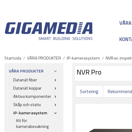
VÅRA
KONT
Startsida
/
VÅRA PRODUKTER
/
IP-kamerasystem
/
NVR:er, inspe
NVR Pro
VÅRA PRODUKTER
Datanät fiber
Datanät koppar
Sortering
Aktiva komponenter
Skåp och stativ
IP-kamerasystem
Kit för
kamerabevakning