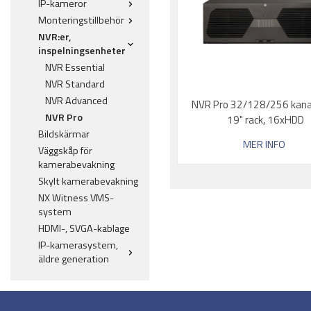
IP-kameror
Monteringstillbehör
NVR:er,
inspelningsenheter
NVR Essential
NVR Standard
NVR Advanced
NVR Pro 32/128/256 kanal
NVR Pro
19" rack, 16xHDD
Bildskärmar
MER INFO
Väggskåp för
kamerabevakning
Skylt kamerabevakning
NX Witness VMS-
system
HDMI-, SVGA-kablage
IP-kamerasystem,
äldre generation