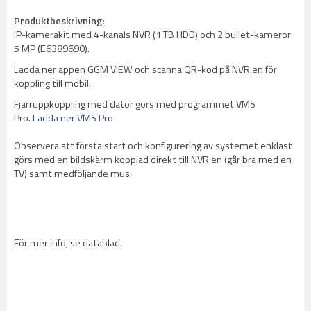
Produktbeskrivning:
IP-kamerakit med 4-kanals NVR (1 TB HDD) och 2 bullet-kameror
5 MP (E6389690).
Ladda ner appen GGM VIEW och scanna QR-kod på NVR:en för
koppling till mobil.
Fjärruppkoppling med dator görs med programmet VMS
Pro.
Ladda ner VMS Pro
Observera att första start och konfigurering av systemet enklast
görs med en bildskärm kopplad direkt till NVR:en (går bra med en
TV) samt medföljande mus.
För mer info, se datablad.