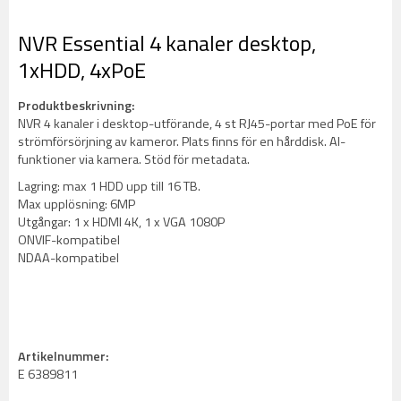
NVR Essential 4 kanaler desktop,
1xHDD, 4xPoE
Produktbeskrivning:
NVR 4 kanaler i desktop-utförande, 4 st RJ45-portar med PoE för
strömförsörjning av kameror. Plats finns för en hårddisk. AI-
funktioner via kamera. Stöd för metadata.
Lagring: max 1 HDD upp till 16 TB.
Max upplösning: 6MP
Utgångar: 1 x HDMI 4K, 1 x VGA 1080P
ONVIF-kompatibel
NDAA-kompatibel
Artikelnummer:
E 6389811