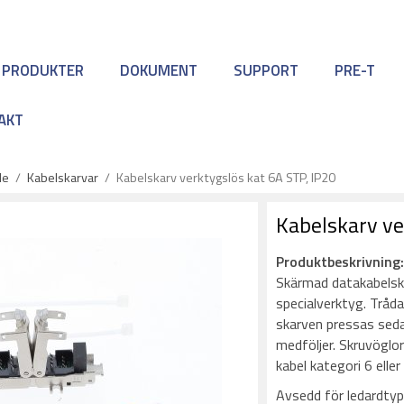
 PRODUKTER
DOKUMENT
SUPPORT
PRE-T
AKT
le
/
Kabelskarvar
/
Kabelskarv verktygslös kat 6A STP, IP20
Kabelskarv ve
Produktbeskrivning
Skärmad datakabelska
specialverktyg. Tråda
skarven pressas seda
medföljer. Skruvöglo
kabel kategori 6 elle
Avsedd för ledardty