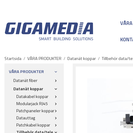
VÅRA
KONT
Startsida
/
VÅRA PRODUKTER
/
Datanät koppar
/
Tillbehör data/te
VÅRA PRODUKTER
Datanät fiber
Datanät koppar
Datakabel koppar
Modularjack RJ45
Patchpaneler koppar
Datauttag
Patchkabel koppar
Tillbehör data/tele