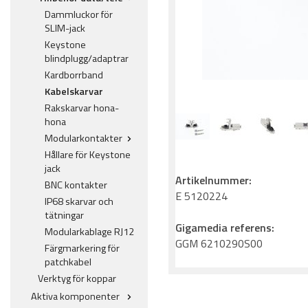
Dammluckor för
SLIM-jack
Keystone
blindplugg/adaptrar
Kardborrband
Kabelskarvar
Rakskarvar hona-
hona
Modularkontakter
Hållare för Keystone
jack
Artikelnummer:
BNC kontakter
E 5120224
IP68 skarvar och
tätningar
Gigamedia referens:
Modularkablage RJ12
GGM 6210290S00
Färgmarkering för
patchkabel
Verktyg för koppar
Aktiva komponenter