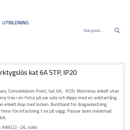
UTBILDNING
rktygslös kat 6A STP, IP20
:
rv, Consolidation Point, kat 6A, IP20. Monteras enkelt utan
rna träs i en fixtur på var sida och klipps med en avbitartång,
n enkelt ihop med locken. Buntband för dragavlastning
r finns för infästning t ex på vägg. Passar även oskärmad
r 6A.
p: AWG22 -26, solid