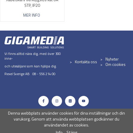
STP, IP20
MER INFO
Vi finns alltid nära dig, med över 300
inne-
Nyheter
Kontakta oss
Om cookies
och utesäljare som kan hjälpa dig.
Rexel Sverige AB 08 - 556 214 00
Denna webbplats använder cookies för dina inställningar och din
varukorg. Genom att använda webbplatsen godkänner du
användandet av cookies.
Info
Stäng
Drift & produktion:
Wikinggruppen