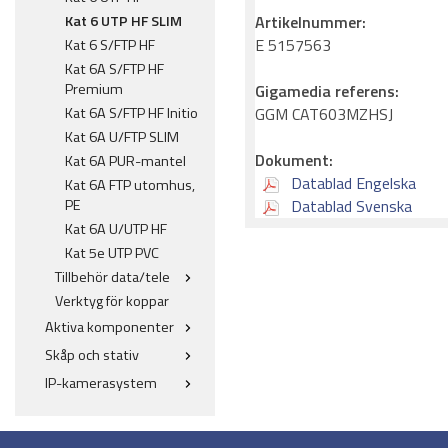
Kat 6 UTP HF SLIM
Artikelnummer:
E 5157563
Kat 6 S/FTP HF
Kat 6A S/FTP HF
Premium
Gigamedia referens:
Kat 6A S/FTP HF Initio
GGM CAT603MZHSJ
Kat 6A U/FTP SLIM
Dokument:
Kat 6A PUR-mantel
Datablad Engelska
Kat 6A FTP utomhus,
PE
Datablad Svenska
Kat 6A U/UTP HF
Kat 5e UTP PVC
Tillbehör data/tele
Verktyg för koppar
Aktiva komponenter
Skåp och stativ
IP-kamerasystem