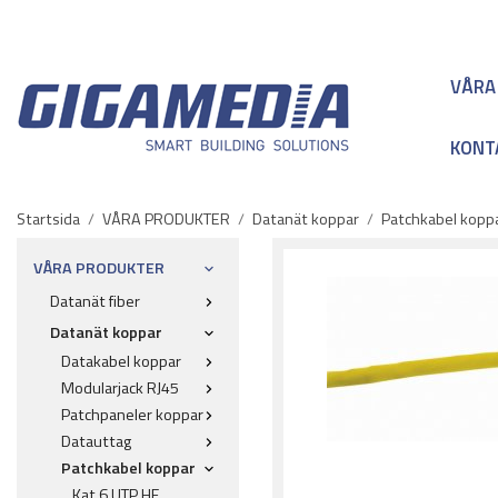
VÅRA
KONT
Startsida
/
VÅRA PRODUKTER
/
Datanät koppar
/
Patchkabel kopp
VÅRA PRODUKTER
Datanät fiber
Datanät koppar
Datakabel koppar
Modularjack RJ45
Patchpaneler koppar
Datauttag
Patchkabel koppar
Kat 6 UTP HF