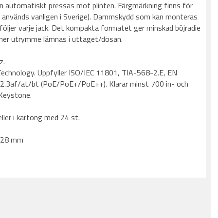
en automatiskt pressas mot plinten. Färgmärkning finns för
(B används vanligen i Sverige). Dammskydd som kan monteras
följer varje jack. Det kompakta formatet ger minskad böjradie
mer utrymme lämnas i uttaget/dosan.
z.
 Technology. Uppfyller ISO/IEC 11801, TIA-568-2.E, EN
.3af/at/bt (PoE/PoE+/PoE++). Klarar minst 700 in- och
: Keystone.
eller i kartong med 24 st.
x28 mm