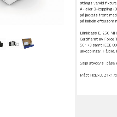
stängs varvid fixtur
A- eller B-koppling 
på jackets front med
på kabeln eftersom 
Länkklass E, 250 MH
Certifierat av Force
50173 samt IEEE 802
urkopplingar. Hålbild
Säljs styckvis i påse 
Mått HxBxD: 21x17