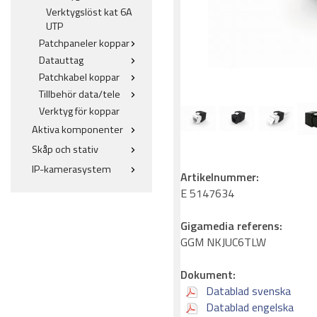
Verktygslöst kat 6A
UTP
Patchpaneler koppar
Datauttag
Patchkabel koppar
Tillbehör data/tele
Verktyg för koppar
Aktiva komponenter
Skåp och stativ
IP-kamerasystem
Artikelnummer:
E 5147634
Gigamedia referens:
GGM NKJUC6TLW
Dokument:
Datablad svenska
Datablad engelska