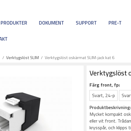
 PRODUKTER
DOKUMENT
SUPPORT
PRE-T
AKT
5
/
Verktygslöst SLIM
/
Verktygslöst oskärmat SLIM-jack kat 6
Verktygslöst 
Färg front, fp:
Svart, 24-p
Svar
Produktbeskrivning
Mycket kompakt oskä
eller vit front. Tråda
krysspår, och klipps 