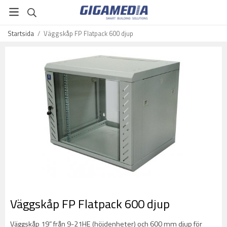
Startsida
/
Väggskåp FP Flatpack 600 djup
Väggskåp FP Flatpack 600 djup
Väggskåp 19” från 9-21HE (höjdenheter) och 600 mm djup för