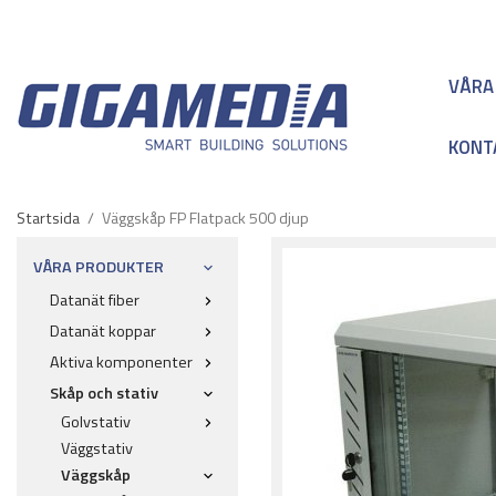
VÅRA
KONT
Startsida
/
Väggskåp FP Flatpack 500 djup
VÅRA PRODUKTER
Datanät fiber
Datanät koppar
Aktiva komponenter
Skåp och stativ
Golvstativ
Väggstativ
Väggskåp