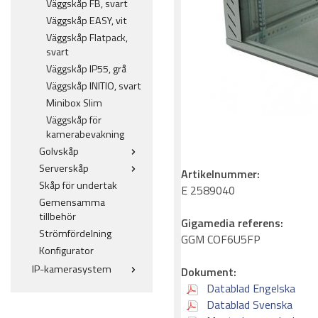
Väggskåp FB, svart
Väggskåp EASY, vit
Väggskåp Flatpack,
svart
Väggskåp IP55, grå
Väggskåp INITIO, svart
Minibox Slim
Väggskåp för
kamerabevakning
Golvskåp
Serverskåp
Artikelnummer:
Skåp för undertak
E 2589040
Gemensamma
tillbehör
Gigamedia referens:
Strömfördelning
GGM COF6U5FP
Konfigurator
IP-kamerasystem
Dokument:
Datablad Engelska
Datablad Svenska