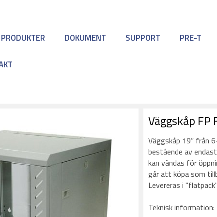
 PRODUKTER
DOKUMENT
SUPPORT
PRE-T
AKT
Väggskåp FP F
Väggskåp 19” från 6
bestående av endast 
kan vändas för öppnin
går att köpa som tillb
Levereras i "flatpack
Teknisk information: