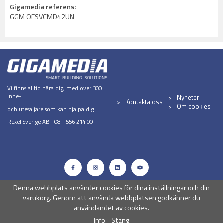
Gigamedia referens:
GGM OFSVCMD42UN
Vi finns alltid nära dig, med över 300
inne-
Nyheter
Kontakta oss
Om cookies
och utesäljare som kan hjälpa dig.
Rexel Sverige AB 08 - 556 214 00
Denna webbplats använder cookies för dina inställningar och din
varukorg. Genom att använda webbplatsen godkänner du
användandet av cookies.
Info
Stäng
Drift & produktion:
Wikinggruppen