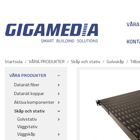
VÅRA
KONT
Startsida
/
VÅRA PRODUKTER
/
Skåp och stativ
/
Golvskåp
/
Tillb
VÅRA PRODUKTER
Datanät fiber
Datanät koppar
Aktiva komponenter
Skåp och stativ
Golvstativ
Väggstativ
Väggskåp