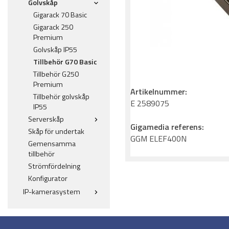
Golvskåp
Gigarack 70 Basic
Gigarack 250
Premium
Golvskåp IP55
Tillbehör G70 Basic
Tillbehör G250
Premium
Artikelnummer:
Tillbehör golvskåp
E 2589075
IP55
Serverskåp
Gigamedia referens:
Skåp för undertak
GGM ELEF400N
Gemensamma
tillbehör
Strömfördelning
Konfigurator
IP-kamerasystem