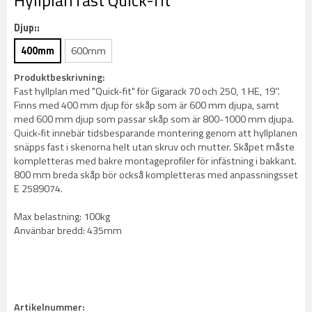
Hyllplan fast Quick-fit
Djup::
400mm
600mm
Produktbeskrivning:
Fast hyllplan med "Quick-fit" för Gigarack 70 och 250, 1 HE, 19''.
Finns med 400 mm djup för skåp som är 600 mm djupa, samt
med 600 mm djup som passar skåp som är 800-1000 mm djupa.
Quick-fit innebär tidsbesparande montering genom att hyllplanen
snäpps fast i skenorna helt utan skruv och mutter. Skåpet måste
kompletteras med bakre montageprofiler för infästning i bakkant.
800 mm breda skåp bör också kompletteras med anpassningsset
E 2589074.
Max belastning: 100kg
Använbar bredd: 435mm
Artikelnummer: