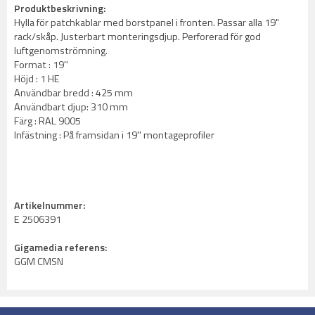
Produktbeskrivning:
Hylla för patchkablar med borstpanel i fronten. Passar alla 19"
rack/skåp. Justerbart monteringsdjup. Perforerad för god
luftgenomströmning.
Format : 19''
Höjd : 1 HE
Användbar bredd : 425 mm
Användbart djup: 310 mm
Färg : RAL 9005
Infästning : På framsidan i 19'' montageprofiler
Artikelnummer:
E 2506391
Gigamedia referens:
GGM CMSN