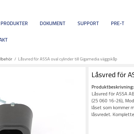
 PRODUKTER
DOKUMENT
SUPPORT
PRE-T
AKT
lbehör
/
Låsvred för ASSA oval cylinder till Gigamedia väggskåp
Låsvred för A
Produktbeskrivning
Låsvred för ASSA ABL
(25 060 16-26), Mod
låset som kommer me
låsvredet. Komplette