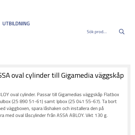
UTBILDNING
SSA oval cylinder till Gigamedia väggskåp
:
OY oval cylinder. Passar till Gigamedias väggskåp Flatbox
ulbox (25 890 51-61) samt Ipbox (25 041 55-67). Ta bort
d väggboxen, spara låshaken och installera den på
ra med oval låscylinder från ASSA ABLOY. Vikt 130 g.