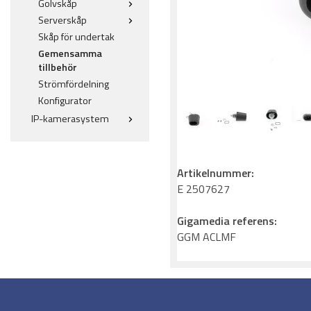
Golvskåp
Serverskåp
Skåp för undertak
Gemensamma
tillbehör
Strömfördelning
Konfigurator
IP-kamerasystem
Artikelnummer:
E 2507627
Gigamedia referens:
GGM ACLMF