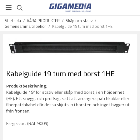
Startsida
/
VÅRA PRODUKTER
/
Skåp och stativ
/
Gemensamma tillbehör
/
Kabelguide 19 tum med borst 1HE
Kabelguide 19 tum med borst 1HE
Produktbeskrivning:
Kabelguide 19” för stativ eller skåp med borst, i en höjdenhet
(HE). Ett snyggt och proffsigt sätt att arrangera patchkablar eller
fiberpatchkabel där dessa skjuts in i borsten och inget bygger ut
från fronten.
Färg: svart (RAL 9005)