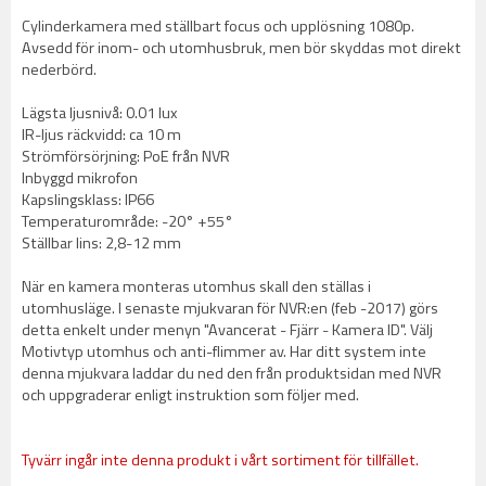
Cylinderkamera med ställbart focus och upplösning 1080p.
Avsedd för inom- och utomhusbruk, men bör skyddas mot direkt
nederbörd.
Lägsta ljusnivå: 0.01 lux
IR-ljus räckvidd: ca 10 m
Strömförsörjning: PoE från NVR
Inbyggd mikrofon
Kapslingsklass: IP66
Temperaturområde: -20° +55°
Ställbar lins: 2,8-12 mm
När en kamera monteras utomhus skall den ställas i
utomhusläge. I senaste mjukvaran för NVR:en (feb -2017) görs
detta enkelt under menyn "Avancerat - Fjärr - Kamera ID". Välj
Motivtyp utomhus och anti-flimmer av. Har ditt system inte
denna mjukvara laddar du ned den från produktsidan med NVR
och uppgraderar enligt instruktion som följer med.
Tyvärr ingår inte denna produkt i vårt sortiment för tillfället.