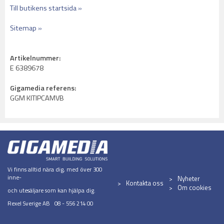
Till butikens startsida »
Sitemap »
Artikelnummer:
E 6389678
Gigamedia referens:
GGM KITIPCAMVB
Vi finns alltid nära dig, med över 300
inne-
Nyheter
Kontakta oss
Om cookies
och utesäljare som kan hjälpa dig.
Rexel Sverige AB 08 - 556 214 00