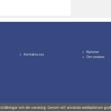
Nyheter
Kontakta oss
Om cookies
Drift & produktion:
Wikinggruppen
nställningar och din varukorg. Genom att använda webbplatsen god