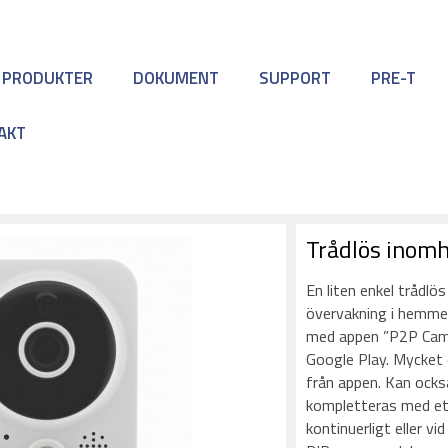
 PRODUKTER
DOKUMENT
SUPPORT
PRE-T
AKT
Trådlös inom
En liten enkel trådl
övervakning i hemmet 
med appen ”P2P CamL
Google Play. Mycket
från appen. Kan ock
kompletteras med et
kontinuerligt eller vi