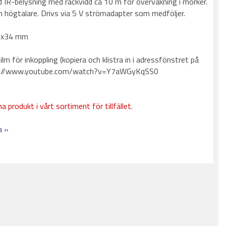
 IR-belysning med räckvidd ca 10 m för övervakning i mörker.
 högtalare. Drivs via 5 V strömadapter som medföljer.
60x34 mm
film för inkoppling (kopiera och klistra in i adressfönstret på
tps://www.youtube.com/watch?v=Y7aWGyKqSS0
a produkt i vårt sortiment för tillfället.
a »