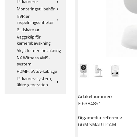
IP-kameror
Monteringstillbehör
NVR:er,
inspelningsenheter
Bildskärmar
Väggskåp för
kamerabevakning
Skylt kamerabevakning
NX Witness VMS-
system
HDMI-, SVGA-kablage
IP-kamerasystem,
äldre generation
Artikelnummer:
E 6384851
Gigamedia referens:
GGM SMARTICAM