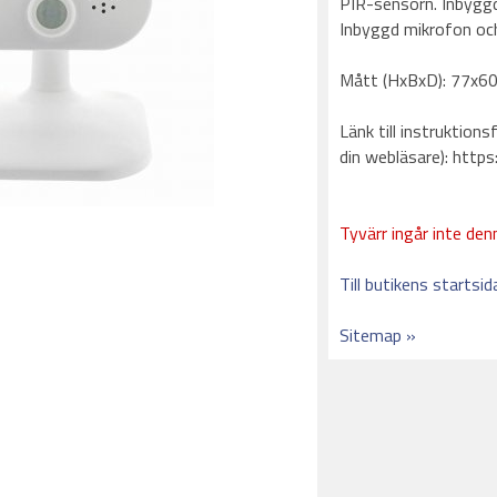
PIR-sensorn. Inbyggd
Inbyggd mikrofon och
Mått (HxBxD): 77x
Länk till instruktions
din webläsare): ht
Tyvärr ingår inte denn
Till butikens startsid
Sitemap »