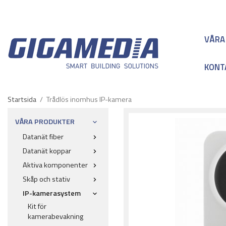
VÅRA
KONT
Startsida
/
Trådlös inomhus IP-kamera
VÅRA PRODUKTER
Datanät fiber
Datanät koppar
Aktiva komponenter
Skåp och stativ
IP-kamerasystem
Kit för
kamerabevakning