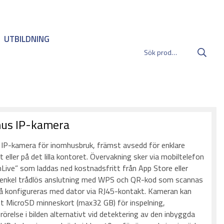
UTBILDNING
hus IP-kamera
ös IP-kamera för inomhusbruk, främst avsedd för enklare
eller på det lilla kontoret. Övervakning sker via mobiltelefon
ive” som laddas ned kostnadsfritt från App Store eller
 enkel trådlös anslutning med WPS och QR-kod som scannas
så konfigureras med dator via RJ45-kontakt. Kameran kan
t MicroSD minneskort (max32 GB) för inspelning,
d rörelse i bilden alternativt vid detektering av den inbyggda