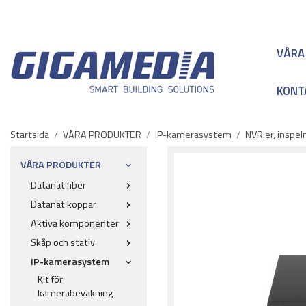
VÅRA
KONT
Startsida
/
VÅRA PRODUKTER
/
IP-kamerasystem
/
NVR:er, inspe
VÅRA PRODUKTER
Datanät fiber
Datanät koppar
Aktiva komponenter
Skåp och stativ
IP-kamerasystem
Kit för
kamerabevakning