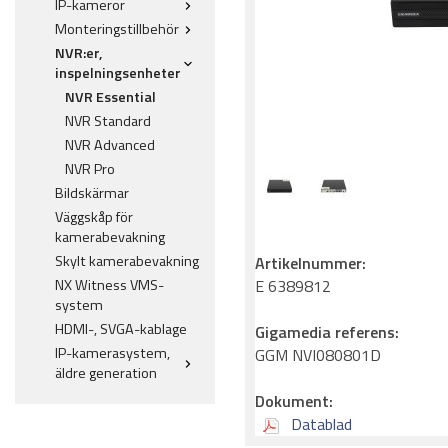
IP-kameror
Monteringstillbehör
NVR:er,
inspelningsenheter
NVR Essential
NVR Standard
NVR Advanced
NVR Pro
Bildskärmar
Väggskåp för
kamerabevakning
Skylt kamerabevakning
Artikelnummer:
NX Witness VMS-
E 6389812
system
HDMI-, SVGA-kablage
Gigamedia referens:
IP-kamerasystem,
GGM NVI080801D
äldre generation
Dokument:
Datablad