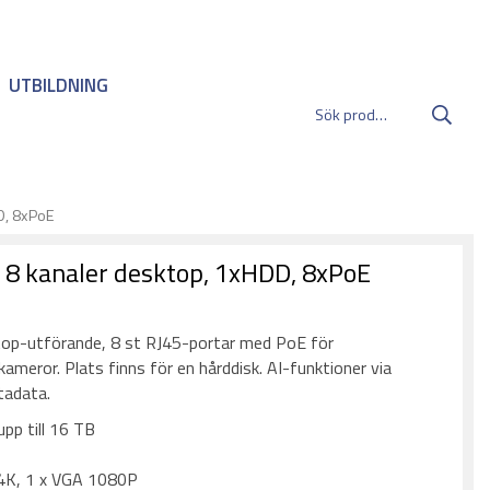
UTBILDNING
D, 8xPoE
 8 kanaler desktop, 1xHDD, 8xPoE
:
ktop-utförande, 8 st RJ45-portar med PoE för
ameror. Plats finns för en hårddisk. AI-funktioner via
tadata.
pp till 16 TB
P
4K, 1 x VGA 1080P