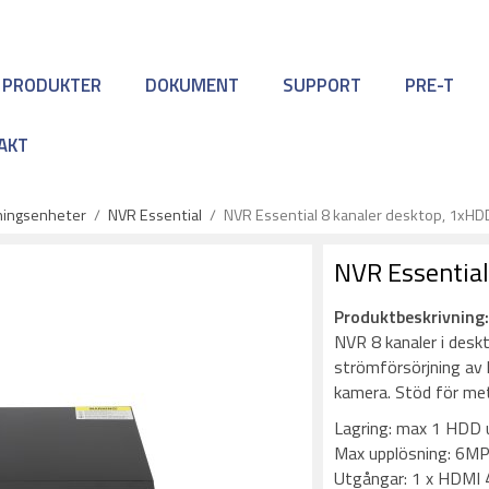
 PRODUKTER
DOKUMENT
SUPPORT
PRE-T
AKT
lningsenheter
/
NVR Essential
/
NVR Essential 8 kanaler desktop, 1xHD
NVR Essential
Produktbeskrivning
NVR 8 kanaler i des
strömförsörjning av k
kamera. Stöd för me
Lagring: max 1 HDD u
Max upplösning: 6M
Utgångar: 1 x HDMI 