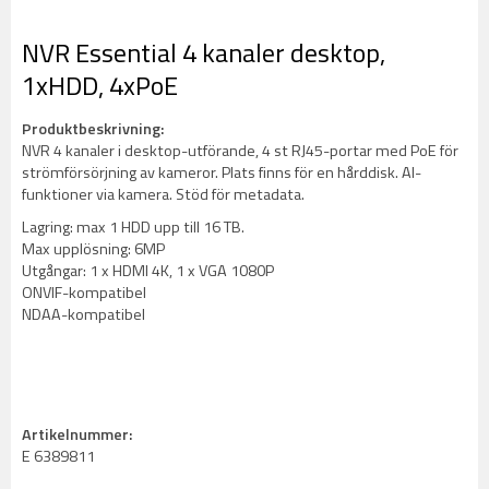
NVR Essential 4 kanaler desktop,
1xHDD, 4xPoE
Produktbeskrivning:
NVR 4 kanaler i desktop-utförande, 4 st RJ45-portar med PoE för
strömförsörjning av kameror. Plats finns för en hårddisk. AI-
funktioner via kamera. Stöd för metadata.
Lagring: max 1 HDD upp till 16 TB.
Max upplösning: 6MP
Utgångar: 1 x HDMI 4K, 1 x VGA 1080P
ONVIF-kompatibel
NDAA-kompatibel
Artikelnummer:
E 6389811