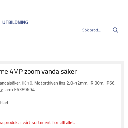
UTBILDNING
me 4MP zoom vandalsäker
dalsäker, IK 10. Motordriven lins 2,8-12mm. IR 30m. IP66.
ägg-arm E6389694
blad.
a produkt i vårt sortiment för tillfället.