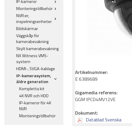
IP-kameror
Monteringstillbehör
NVR:er,
inspelningsenheter
Bildskärmar
Väggskåp för
kamerabevakning
Skylt kamerabevakning
NX Witness VMS-
system
HDMI-, SVGA-kablage
Artikelnummer:
IP-kamerasystem,
E 6389689
äldre generation
Kompletta kit
Gigamedia referens:
4K NVR och HDD
GGM IPCD4MV12VE
IP-kameror för 4K
NVR
Dokument:
Monteringstillbehör
Datablad Svenska