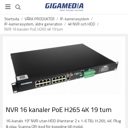
Startsida
/
VÅRA PRODUKTER
/
IP-kamerasystem
/
IP-kamerasystem, äldre generation
/
4K NVR och HDD
/
NVR 16 kanaler PoE H265 4K 19 tum
NVR 16 kanaler PoE H265 4K 19 tum
16-kanals 19" NVR utan HDD (Hanterar 2 x 1-6 TB). H.265, 4K. Plug
& play. Scanna QR-kod för koppling till mobil.