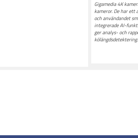
Gigamedia 4K kamera
kameror. De har ett 
och användandet smi
integrerade AI-funkt
ger analys- och rap
kölängdsdetektering