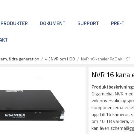
 PRODUKTER
DOKUMENT
SUPPORT
PRE-T
AKT
em, äldre generation
/
4K NVR och HDD
/
NVR 16 kanaler PoE 4K 19"
NVR 16 kanale
Produktbeskrivning
Gigamedia-NVR med b
videoövervakningspro
komponenterna vilket
upp till 16 kameror,
om 10 TB vardera, vil
kan även schemalägga