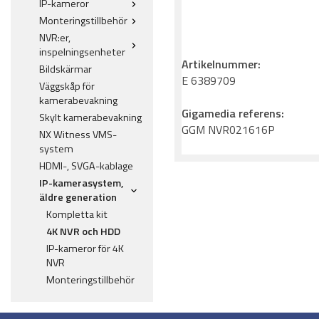
IP-kameror
Monteringstillbehör
NVR:er,
inspelningsenheter
Artikelnummer:
Bildskärmar
E 6389709
Väggskåp för
kamerabevakning
Gigamedia referens:
Skylt kamerabevakning
GGM NVR021616P
NX Witness VMS-
system
HDMI-, SVGA-kablage
IP-kamerasystem,
äldre generation
Kompletta kit
4K NVR och HDD
IP-kameror för 4K
NVR
Monteringstillbehör