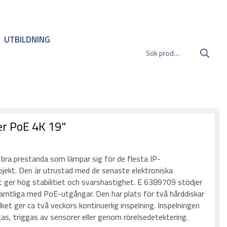
UTBILDNING
r PoE 4K 19"
:
ra prestanda som lämpar sig för de flesta IP-
jekt. Den är utrustad med de senaste elektroniska
 ger hög stabilitiet och svarshastighet. E 6389709 stödjer
 samtliga med PoE-utgångar. Den har plats för två hårddiskar
ket ger ca två veckors kontinuerlig inspelning. Inspelningen
s, triggas av sensorer eller genom rörelsedetektering.