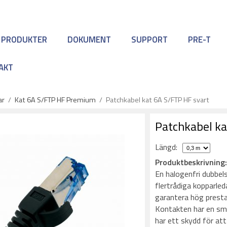
 PRODUKTER
DOKUMENT
SUPPORT
PRE-T
AKT
ar
/
Kat 6A S/FTP HF Premium
/
Patchkabel kat 6A S/FTP HF svart
Patchkabel ka
Längd:
Produktbeskrivning
En halogenfri dubbels
flertrådiga kopparle
garantera hög prestan
Kontakten har en sma
har ett skydd för att