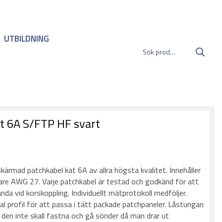
UTBILDNING
t 6A S/FTP HF svart
:
kärmad patchkabel kat 6A av allra högsta kvalitet. Innehåller
dare AWG 27. Varje patchkabel är testad och godkänd för att
da vid korskoppling. Individuellt mätprotokoll medföljer.
l profil för att passa i tätt packade patchpaneler. Låstungan
 den inte skall fastna och gå sönder då man drar ut