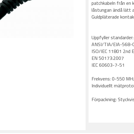
patchkabeln från en 
låstungan ändå lätt 
Guldpläterade konta
Uppfyller standarder:
ANSI/TIA/EIA-568-C
ISO/IEC 11801 2nd E
EN 50173:2007
IEC 60603-7-51
Frekvens: 0-550 MH
Individuellt mätproto
Förpackning: Styckvis