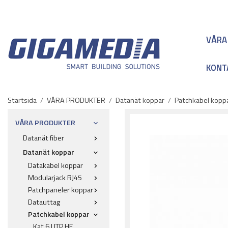
VÅRA
KONT
Startsida
/
VÅRA PRODUKTER
/
Datanät koppar
/
Patchkabel kopp
VÅRA PRODUKTER
Datanät fiber
Datanät koppar
Datakabel koppar
Modularjack RJ45
Patchpaneler koppar
Datauttag
Patchkabel koppar
Kat 6 UTP HF