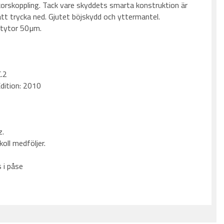
korskoppling. Tack vare skyddets smarta konstruktion är
att trycka ned. Gjutet böjskydd och yttermantel.
ktytor 50µm.
.2
dition: 2010
z.
koll medföljer.
 i påse