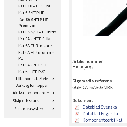
Kat 6 UTP HF SLIM
Kat 6 S/FTP HF
Kat 6A S/FTP HF
Premium
Kat 6A S/FTP HF Initio
Kat 6A U/FTP SLIM
Kat 6A PUR-mantel
Kat 6A FTP utomhus,
PE
Artikelnummer:
Kat 6A U/UTP HF
E 5157551
Kat 5e UTP PVC
Tillbehör data/tele
Gigamedia referens:
Verktyg för koppar
GGM CAT6AS03MBK
Aktiva komponenter
Dokument:
Skåp och stativ
Datablad Svenska
IP-kamerasystem
Datablad Engelska
Komponentcertifikat