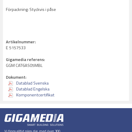
Förpackning: Styckvis i påse
Artikelnummer:
E 5157533
Gigamedia referens:
GGM CAT6AS05MBL
Dokument:
Datablad Svenska
Datablad Engelska
Komponentcertifikat
Vi finns alltid nära dig, med över 300