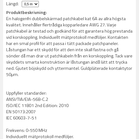
Längd:
Produktbeskrivning:
En halogenfri dubbelskärmad patchkabel kat 6A av allra högsta
kvalitet. Innehåller flertrådiga kopparledare AWG 27. Varje
patchkabel är testad och godkänd för att garantera hög prestanda
vid korskoppling. Individuellt mätprotokoll medföljer. Kontakten
har en smal profil för att passa i tätt packade patchpaneler.
Låstungan har ett skydd för att den inte skall fastna och gå
sönder då man drar ut patchkabeln från en korskoppling. Tack vare
skyddets smarta konstruktion är låstungan ändå lätt att trycka
ned. Gjutet böjskydd och yttermantel. Guldpläterade kontaktytor
50µm.
Uppfyller standarder:
ANSI/TIA/EIA-568-C.2
ISO/IEC 11801 2nd Edition: 2010
EN 50173:2007
IEC 60603-7-51
Frekvens: 0-550 MHz
Individuellt mätprotokoll medföljer.