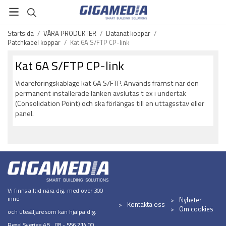
Startsida
/
VÅRA PRODUKTER
/
Datanät koppar
/
Patchkabel koppar
/
Kat 6A S/FTP CP-link
Kat 6A S/FTP CP-link
Vidareföringskablage kat 6A S/FTP. Används främst när den
permanent installerade länken avslutas t ex i undertak
(Consolidation Point) och ska förlängas till en uttagsstav eller
panel.
Vi finns alltid nära dig, med över 300
inne-
Nyheter
Kontakta oss
Om cookies
och utesäljare som kan hjälpa dig.
Rexel Sverige AB 08 - 556 214 00