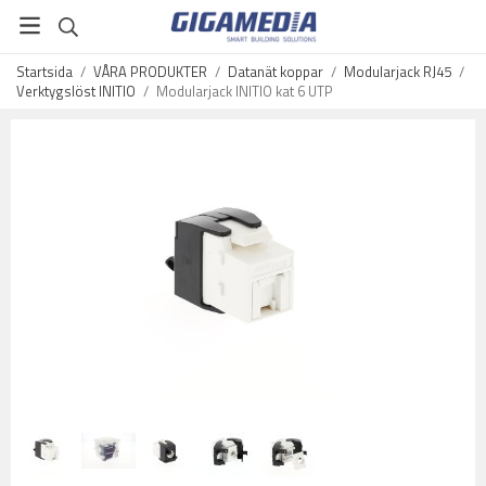
Startsida
/
VÅRA PRODUKTER
/
Datanät koppar
/
Modularjack RJ45
/
Verktygslöst INITIO
/
Modularjack INITIO kat 6 UTP