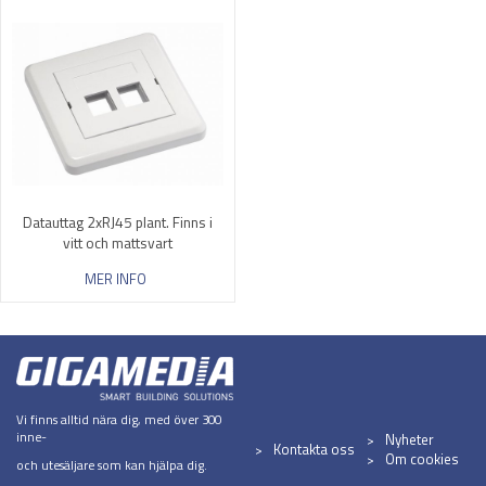
Datauttag 2xRJ45 plant. Finns i
vitt och mattsvart
MER INFO
Vi finns alltid nära dig, med över 300
inne-
Nyheter
Kontakta oss
Om cookies
och utesäljare som kan hjälpa dig.