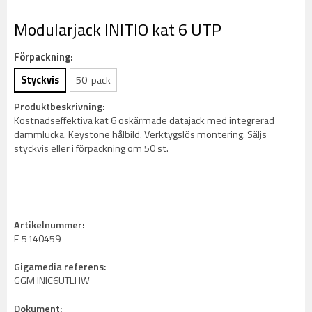
Modularjack INITIO kat 6 UTP
Förpackning:
Styckvis
50-pack
Produktbeskrivning:
Kostnadseffektiva kat 6 oskärmade datajack med integrerad
dammlucka. Keystone hålbild. Verktygslös montering. Säljs
styckvis eller i förpackning om 50 st.
Artikelnummer:
E 5140459
Gigamedia referens:
GGM INIC6UTLHW
Dokument: