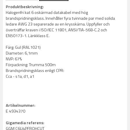
Produktbeskrivning:
Halogenfri kat 6 oskärmad datakabel med hög
brandspridningsklass. Innehåller fyra tvinnade par med solida
ledare AWG 23 separerade av en krysskärna. Uppfyller och
överträffar kraven i ISO/IEC 11801, ANSI/TIA-568-C.2 och
EN50173-1. Länkklass E.
Färg: Gul (RAL1021)
Diameter: 6,1mm
NVP: 67%
Förpackning: Trumma 500m
Brandspridningsklass enligt CPR:
Cca - s1a, d1, a1
Artikelnummer:
E 4934370
Gigamedia referens:
GGM C6U4PFROHCUT