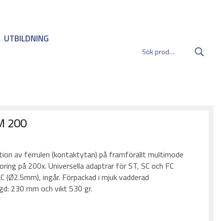
UTBILDNING
M 200
:
tion av ferrulen (kontaktytan) på framförallt multimode
oring på 200x. Universella adaptrar för ST, SC och FC
 (Ø2.5mm), ingår. Förpackad i mjuk vadderad
gd: 230 mm och vikt 530 gr.