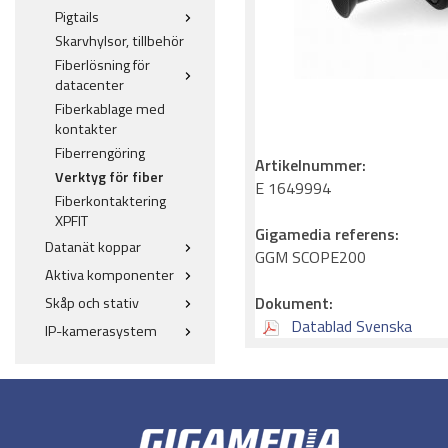
Pigtails
Skarvhylsor, tillbehör
Fiberlösning för
datacenter
Fiberkablage med
kontakter
Fiberrengöring
Artikelnummer:
Verktyg för fiber
E 1649994
Fiberkontaktering
XPFIT
Gigamedia referens:
Datanät koppar
GGM SCOPE200
Aktiva komponenter
Dokument:
Skåp och stativ
Datablad Svenska
IP-kamerasystem