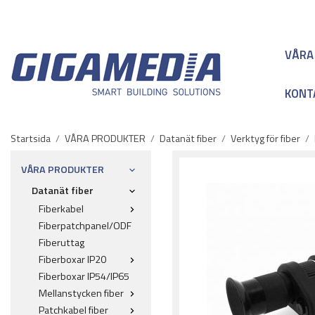
VÅRA
KONT
Startsida
/
VÅRA PRODUKTER
/
Datanät fiber
/
Verktyg för fiber
/
VÅRA PRODUKTER
Datanät fiber
Fiberkabel
Fiberpatchpanel/ODF
Fiberuttag
Fiberboxar IP20
Fiberboxar IP54/IP65
Mellanstycken fiber
Patchkabel fiber